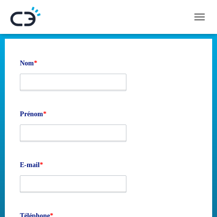
D
É
P
L
I
Nom
*
E
R
L
A
N
Prénom
*
A
V
I
G
A
T
E-mail
*
I
O
N
Téléphone
*