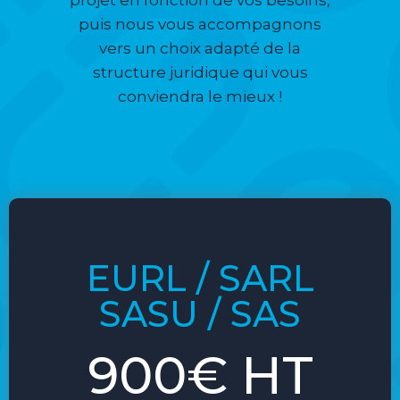
puis nous vous accompagnons
vers un choix adapté de la
structure juridique qui vous
conviendra le mieux !
EURL / SARL
SASU / SAS
900€ HT