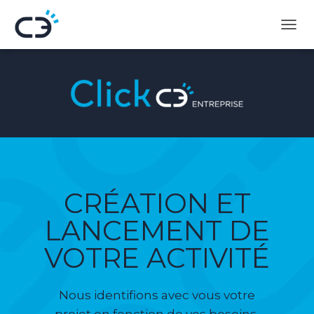
D
É
P
L
I
E
R
L
A
N
A
V
CRÉATION ET
I
G
LANCEMENT DE
A
T
VOTRE ACTIVITÉ
I
O
N
Nous identifions avec vous votre
projet en fonction de vos besoins,