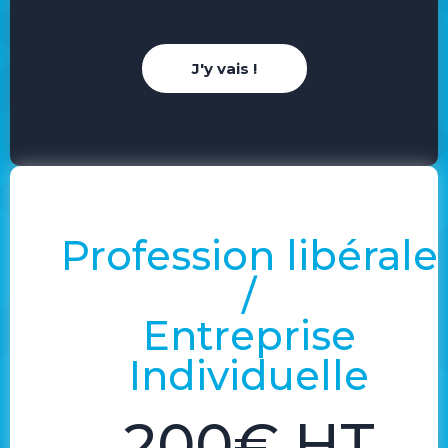
J'y vais !
Profession libérale
/
Entreprise
Individuelle
200€ HT