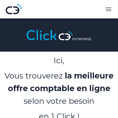
D
É
P
L
I
E
R
L
A
Ici,
N
A
V
Vous trouverez
la meilleure
I
G
A
offre comptable en ligne
T
I
selon votre besoin
O
N
en 1 Click !