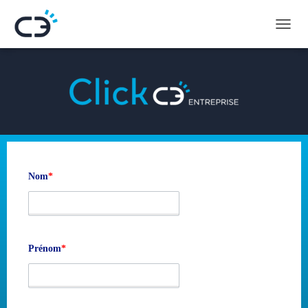
D
É
P
L
I
E
R
L
A
N
A
Nom
*
V
I
G
A
T
I
Prénom
*
O
N