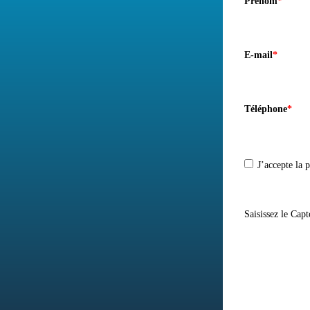
Prénom
*
E-mail
*
Téléphone
*
J’accepte la p
Saisissez le Cap