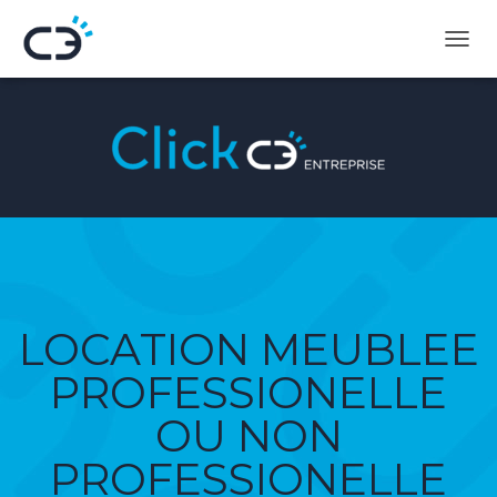
D
É
P
L
I
E
R
L
A
N
A
V
I
G
LOCATION MEUBLEE
A
T
PROFESSIONELLE
I
O
OU NON
N
PROFESSIONELLE