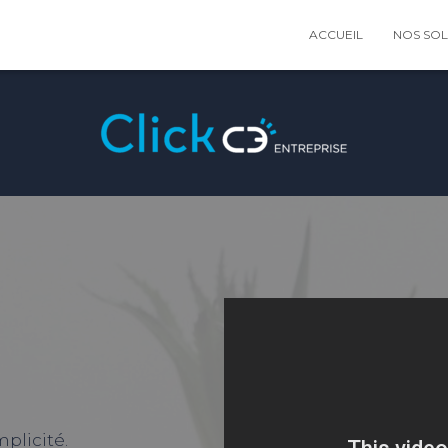
ACCUEIL
NOS SO
plicité.