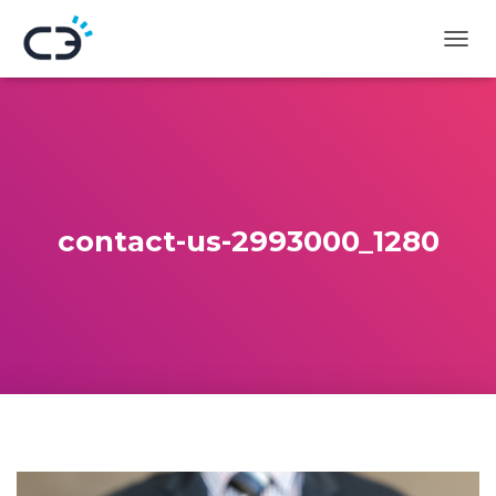
D
É
P
L
I
E
R
L
A
contact-us-2993000_1280
N
A
V
I
G
A
T
I
O
N