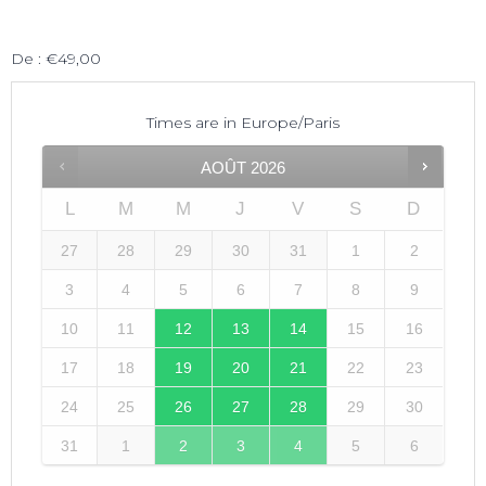
De :
€
49,00
Times are in
Europe/Paris
AOÛT
2026
L
M
M
J
V
S
D
27
28
29
30
31
1
2
3
4
5
6
7
8
9
10
11
12
13
14
15
16
17
18
19
20
21
22
23
24
25
26
27
28
29
30
31
1
2
3
4
5
6