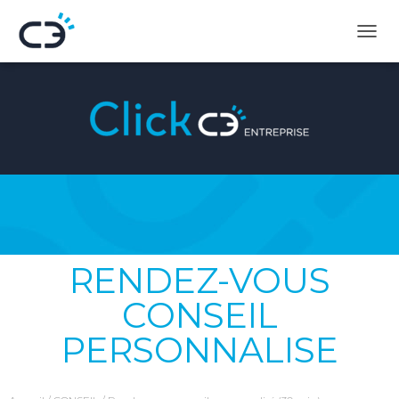
D
É
P
L
I
E
R
L
A
N
A
V
I
G
RENDEZ-VOUS
A
T
CONSEIL
I
O
PERSONNALISE
N