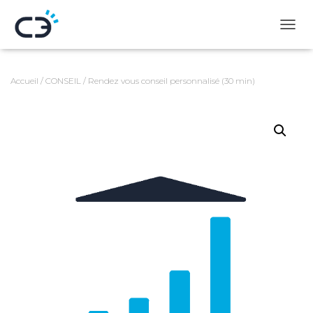
D
É
P
L
Accueil
/
CONSEIL
/ Rendez vous conseil personnalisé (30 min)
I
E
R
L
A
N
A
V
I
G
A
T
I
O
N